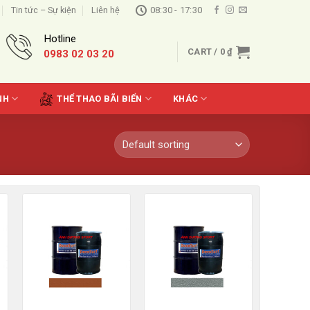
Tin tức – Sự kiện
Liên hệ
08:30 - 17:30
Hotline
CART /
0
₫
0983 02 03 20
NH
THỂ THAO BÃI BIỂN
KHÁC