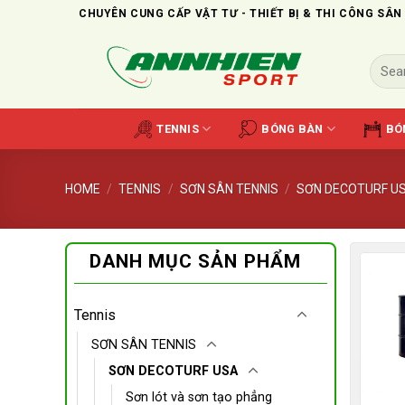
Skip
CHUYÊN CUNG CẤP VẬT TƯ - THIẾT BỊ & THI CÔNG SÂN
to
content
Search
for:
TENNIS
BÓNG BÀN
BÓ
HOME
/
TENNIS
/
SƠN SÂN TENNIS
/
SƠN DECOTURF U
DANH MỤC SẢN PHẨM
Tennis
SƠN SÂN TENNIS
SƠN DECOTURF USA
Sơn lót và sơn tạo phẳng