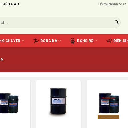
Hỗ trợ thanh toán
 THỂ THAO
NG CHUYỀN
BÓNG ĐÁ
BÓNG RỔ
ĐIỀN KI
SA