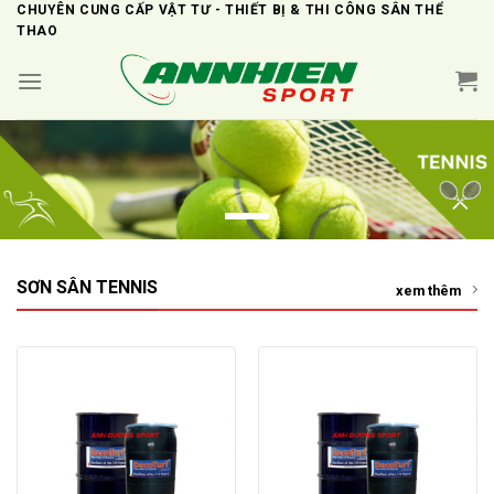
Skip
CHUYÊN CUNG CẤP VẬT TƯ - THIẾT BỊ & THI CÔNG SÂN THỂ
THAO
to
content
SƠN SÂN TENNIS
xem thêm