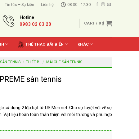
Tin tức – Sự kiện
Liên hệ
08:30 - 17:30
Hotline
CART /
0
₫
0983 02 03 20
NH
THỂ THAO BÃI BIỂN
KHÁC
 SÂN TENNIS
/
THIẾT BỊ
/
MÁI CHE SÂN TENNIS
UPREME sân tennis
 sử dụng 2 lớp bạt từ US Mermet. Cho sự tuyệt vời về sự
 Vật liệu hoàn toàn thân thiện với môi trường và phù hợp