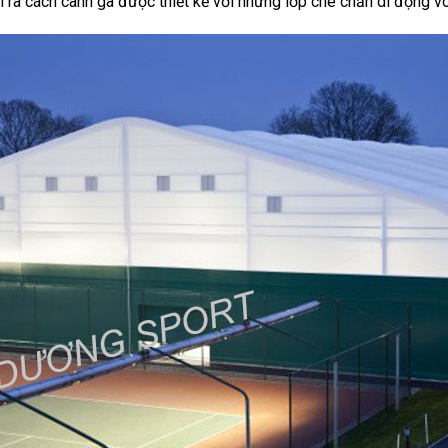
ài ra cách cành gà được thiết kế với những lớp che chắn di động v