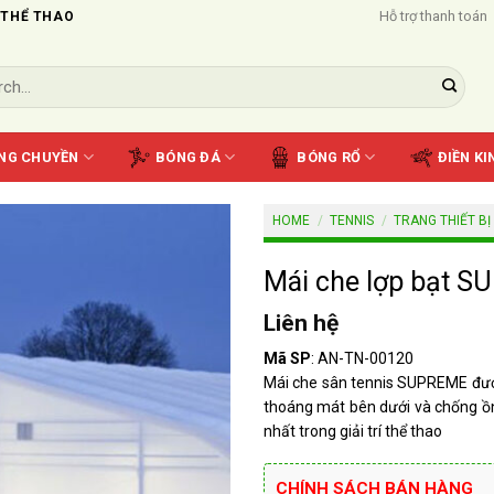
Hỗ trợ thanh toán
 THỂ THAO
NG CHUYỀN
BÓNG ĐÁ
BÓNG RỔ
ĐIỀN KI
HOME
/
TENNIS
/
TRANG THIẾT BỊ
Mái che lợp bạt S
Liên hệ
Mã SP
: AN-TN-00120
Mái che sân tennis SUPREME được
thoáng mát bên dưới và chống ồn.
nhất trong giải trí thể thao
CHÍNH SÁCH BÁN HÀNG