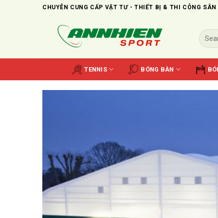
Skip
CHUYÊN CUNG CẤP VẬT TƯ - THIẾT BỊ & THI CÔNG SÂN
to
content
Search
for:
TENNIS
BÓNG BÀN
BÓ