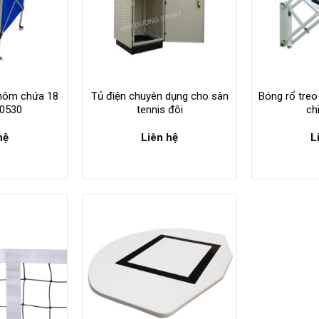
hôm chứa 18
Tủ điện chuyên dụng cho sân
Bóng rổ treo
30530
tennis đôi
ch
hệ
Liên hệ
L