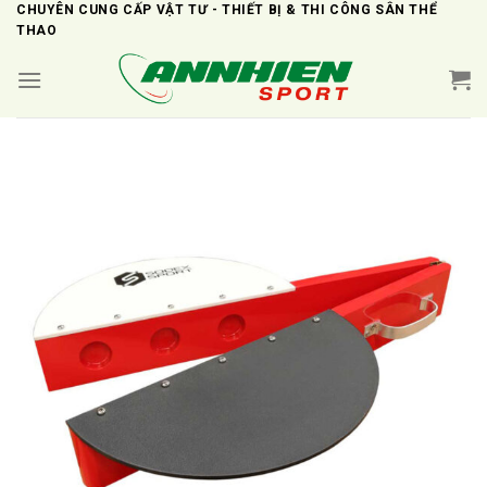
Skip
CHUYÊN CUNG CẤP VẬT TƯ - THIẾT BỊ & THI CÔNG SÂN THỂ
THAO
to
content