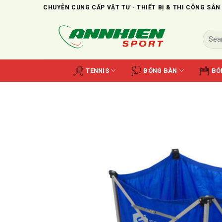
Skip
CHUYÊN CUNG CẤP VẬT TƯ - THIẾT BỊ & THI CÔNG SÂN
to
content
Search
for:
TENNIS
BÓNG BÀN
BÓ