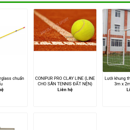
rglass chuẩn
CONIPUR PRO CLAY LINE (LINE
Lưới khung t
ấu
CHO SÂN TENNIS ĐẤT NỆN)
3m x 2
hệ
Liên hệ
L