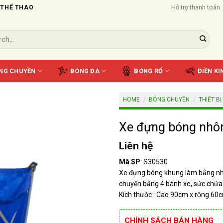
Hỗ trợ thanh toán
 THỂ THAO
NG CHUYỀN
BÓNG ĐÁ
BÓNG RỔ
ĐIỀN KI
HOME
/
BÓNG CHUYỀN
/
THIẾT BỊ
Xe đựng bóng nhô
Liên hệ
Mã SP
: S30530
Xe đựng bóng khung làm bằng nhô
chuyển bằng 4 bánh xe, sức chứa
Kích thước : Cao 90cm x rộng 60
CHÍNH SÁCH BÁN HÀNG