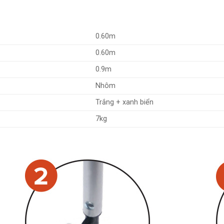
0.60m
0.60m
0.9m
Nhôm
Trắng + xanh biển
7kg