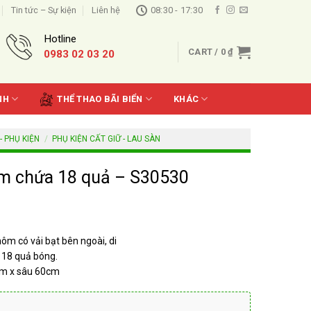
Tin tức – Sự kiện
Liên hệ
08:30 - 17:30
Hotline
CART /
0
₫
0983 02 03 20
NH
THỂ THAO BÃI BIỂN
KHÁC
 - PHỤ KIỆN
/
PHỤ KIỆN CẤT GIỮ - LAU SÀN
m chứa 18 quả – S30530
m có vải bạt bên ngoài, di
 18 quả bóng.
cm x sâu 60cm