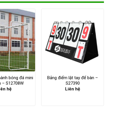
hành bóng đá mini
Bảng điểm lật tay để bàn –
m – S12708W
S27390
iên hệ
Liên hệ