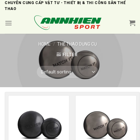
Skip
CHUYÊN CUNG CẤP VẬT TƯ - THIẾT BỊ & THI CÔNG SÂN THỂ
THAO
to
content
HOME
/
THỂ THAO DỤNG CỤ
FILTER