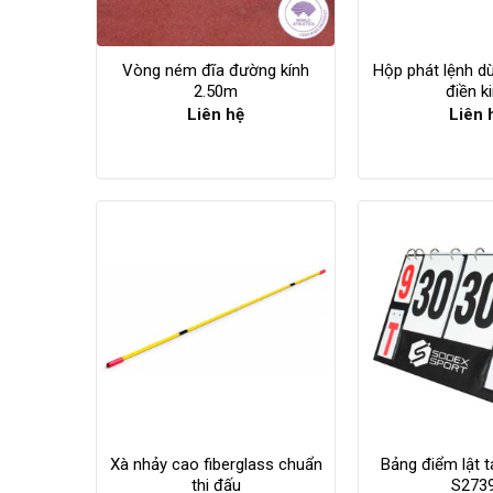
Vòng ném đĩa đường kính
Hộp phát lệnh 
2.50m
điền k
Liên hệ
Liên 
Xà nhảy cao fiberglass chuẩn
Bảng điểm lật t
thi đấu
S273