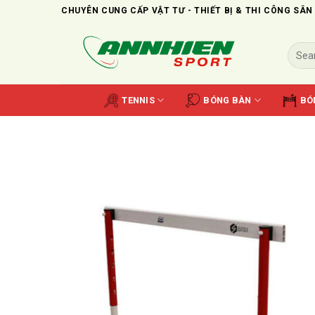
Skip
CHUYÊN CUNG CẤP VẬT TƯ - THIẾT BỊ & THI CÔNG SÂN
to
content
Search
for:
TENNIS
BÓNG BÀN
BÓ