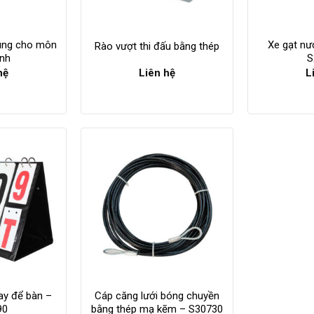
dùng cho môn
Xe gạt nư
Rào vượt thi đấu bằng thép
inh
S
hệ
Liên hệ
L
ay để bàn –
Cáp căng lưới bóng chuyền
90
bằng thép mạ kẽm – S30730