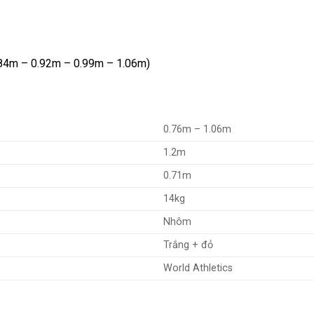
0.84m – 0.92m – 0.99m – 1.06m)
0.76m – 1.06m
1.2m
0.71m
14kg
Nhôm
Trắng + đỏ
World Athletics