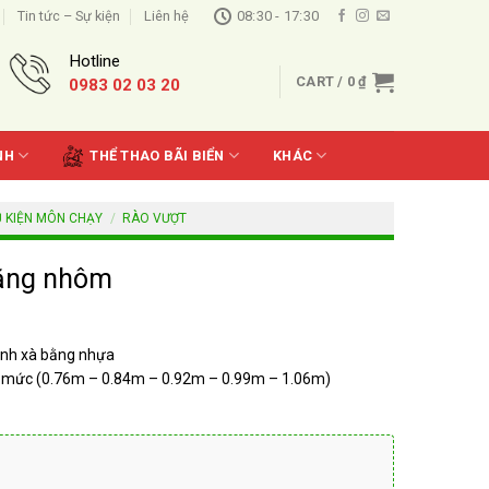
Tin tức – Sự kiện
Liên hệ
08:30 - 17:30
Hotline
CART /
0
₫
0983 02 03 20
NH
THỂ THAO BÃI BIỂN
KHÁC
HỤ KIỆN MÔN CHẠY
/
RÀO VƯỢT
bằng nhôm
anh xà bằng nhựa
 5 mức (0.76m – 0.84m – 0.92m – 0.99m – 1.06m)