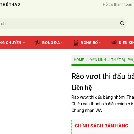
Hỗ trợ thanh toán
 THỂ THAO
NG CHUYỀN
BÓNG ĐÁ
BÓNG RỔ
ĐIỀN KI
HOME
/
ĐIỀN KINH
/
THIẾT BỊ - P
Rào vượt thi đấu 
Liên hệ
Rào vượt thi đấu bằng nhôm. Th
Chiều cao thanh xà điều chỉnh ở
Chứng nhận WA
CHÍNH SÁCH BÁN HÀNG