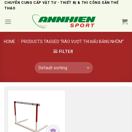
Skip
CHUYÊN CUNG CẤP VẬT TƯ - THIẾT BỊ & THI CÔNG SÂN THỂ
THAO
to
content
HOME
/
PRODUCTS TAGGED “RÀO VƯỢT THI ĐẤU BẰNG NHÔM”
FILTER