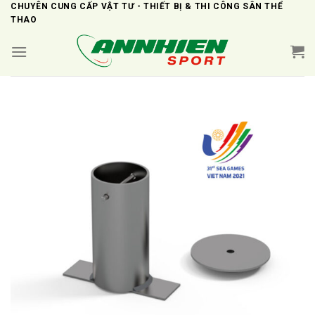
Skip
CHUYÊN CUNG CẤP VẬT TƯ - THIẾT BỊ & THI CÔNG SÂN THỂ
THAO
to
content