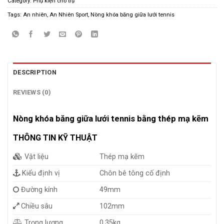
Category:
Phụ kiện cho trụ
Tags:
An nhiên
,
An Nhiên Sport
,
Nòng khóa băng giữa lưới tennis
DESCRIPTION
REVIEWS (0)
Nòng khóa băng giữa lưới tennis bằng thép mạ kẽm
THÔNG TIN KỸ THUẬT
Vật liệu
Thép mạ kẽm
Kiểu định vị
Chôn bê tông cố định
Đường kính
49mm
Chiều sâu
102mm
Trọng lượng
0.35kg