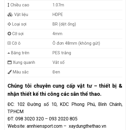
Chiều cao
1.07m
Vật liệu
HDPE
Loại sợi
BR (dệt ống)
Cỡ sợi
4mm
Cỡ ô
Ô đơn 48mm (không gút)
Băng trên
PES trắng
Xung quanh
Vắt sổ
Màu sắc
Đen
Chúng tôi chuyên cung cấp vật tư – thiết bị &
nhận thiết kế thi công các sân thể thao.
ĐC: 102 Đường số 10, KDC Phong Phú, Bình Chánh,
TP.HCM
ĐT: 098 3020 320 – 093 2020 805
Website:
annhiensport.com
–
xaydungthethao.vn