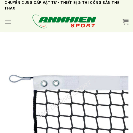
Skip
CHUYÊN CUNG CẤP VẬT TƯ - THIẾT BỊ & THI CÔNG SÂN THỂ
THAO
to
content