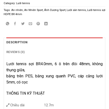
Category:
Lưới tennis
Tags:
An nhiên
,
An Nhiên Sport
,
Ánh Dương Sport
,
Lưới sân tennis
,
Lưới tennis sợi
HDPE BR 4mm
DESCRIPTION
REVIEWS (0)
Lưới tennis sợi BR4.0mm, 6 ô trên đôi 48mm, không
thụng giữa,
băng trên PES, băng xung quanh PVC, cáp căng lưới
5mm, có cọc
THÔNG TIN KỸ THUẬT
Chiều dài
12.7m