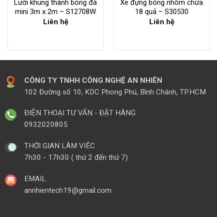
Lưới khung thành bóng đá
Xe đựng bóng nhôm chứa
mini 3m x 2m – S12708W
18 quả – S30530
Liên hệ
Liên hệ
CÔNG TY TNHH CÔNG NGHỆ AN NHIÊN
102 Đường số 10, KDC Phong Phú, Bình Chánh, TP.HCM
ĐIỆN THOẠI TƯ VẤN - ĐẶT HÀNG
0932020805
THỜI GIAN LÀM VIÊC
7h30 - 17h30 ( thứ 2 đến thứ 7)
EMAIL
annhientech19@gmail.com