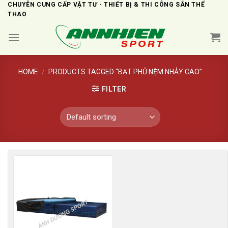
Skip
CHUYÊN CUNG CẤP VẬT TƯ - THIẾT BỊ & THI CÔNG SÂN THỂ
THAO
to
content
HOME
/
PRODUCTS TAGGED “BẠT PHỦ NỆM NHẢY CAO”
FILTER