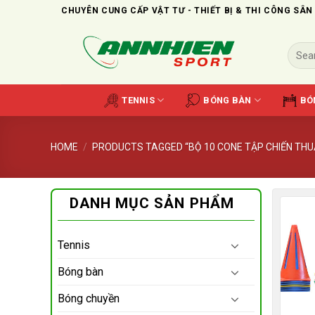
Skip
CHUYÊN CUNG CẤP VẬT TƯ - THIẾT BỊ & THI CÔNG SÂN
to
content
Search
for:
TENNIS
BÓNG BÀN
BÓ
HOME
/
PRODUCTS TAGGED “BỘ 10 CONE TẬP CHIẾN THU
DANH MỤC SẢN PHẨM
Tennis
Bóng bàn
Bóng chuyền