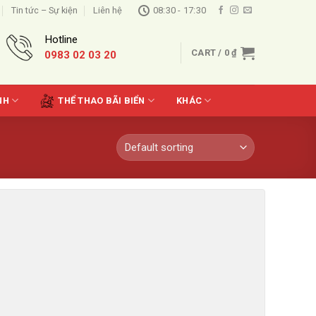
Tin tức – Sự kiện
Liên hệ
08:30 - 17:30
Hotline
CART /
0
₫
0983 02 03 20
NH
THỂ THAO BÃI BIỂN
KHÁC