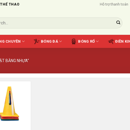
Hỗ trợ thanh toán
 THỂ THAO
NG CHUYỀN
BÓNG ĐÁ
BÓNG RỔ
ĐIỀN KI
ẬT BẰNG NHỰA”