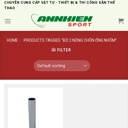
Skip
CHUYÊN CUNG CẤP VẬT TƯ - THIẾT BỊ & THI CÔNG SÂN THỂ
THAO
to
content
HOME
/
PRODUCTS TAGGED “BỘ 2 NÒNG CHÔN ỐNG NHÔM”
FILTER