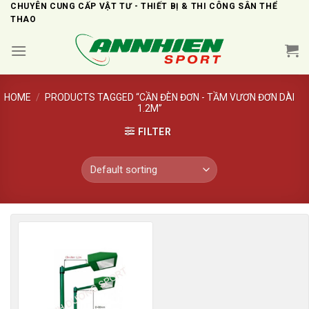
Skip
CHUYÊN CUNG CẤP VẬT TƯ - THIẾT BỊ & THI CÔNG SÂN THỂ
THAO
to
content
HOME
/
PRODUCTS TAGGED “CẦN ĐÈN ĐƠN - TẦM VƯƠN ĐƠN DÀI
1.2M”
FILTER