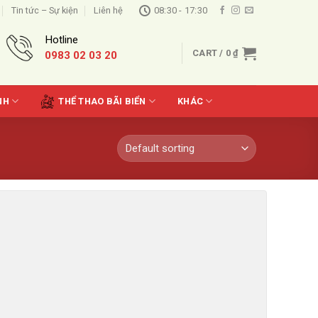
Tin tức – Sự kiện
Liên hệ
08:30 - 17:30
Hotline
CART /
0
₫
0983 02 03 20
NH
THỂ THAO BÃI BIỂN
KHÁC