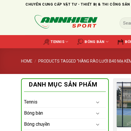
Skip
CHUYÊN CUNG CẤP VẬT TƯ - THIẾT BỊ & THI CÔNG SÂN
to
content
Search
for:
TENNIS
BÓNG BÀN
BÓ
HOME
/
PRODUCTS TAGGED “HÀNG RÀO LƯỚI B40 MẠ KẼM
DANH MỤC SẢN PHẨM
Tennis
Bóng bàn
Bóng chuyền