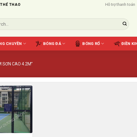
Hỗ trợ thanh toán
 THỂ THAO
NG CHUYỀN
BÓNG ĐÁ
BÓNG RỔ
ĐIỀN KI
 SƠN CAO 4.2M”