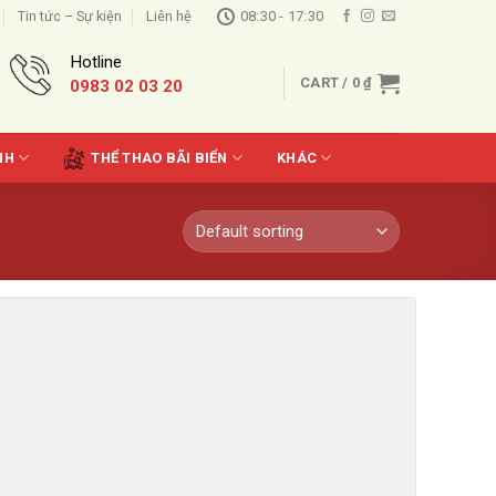
Tin tức – Sự kiện
Liên hệ
08:30 - 17:30
Hotline
CART /
0
₫
0983 02 03 20
NH
THỂ THAO BÃI BIỂN
KHÁC