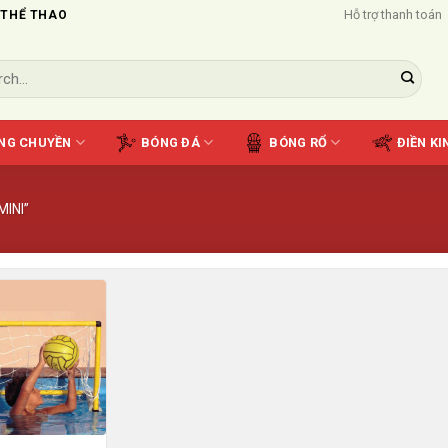
Hỗ trợ thanh toán
 THỂ THAO
NG CHUYỀN
BÓNG ĐÁ
BÓNG RỔ
ĐIỀN KI
INI”