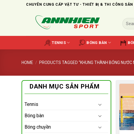
Skip
CHUYÊN CUNG CẤP VẬT TƯ - THIẾT BỊ & THI CÔNG SÂN
to
content
Search
for:
TENNIS
BÓNG BÀN
BÓ
HOME
/
PRODUCTS TAGGED “KHUNG THÀNH BÓNG NƯỚC M
DANH MỤC SẢN PHẨM
Tennis
Bóng bàn
Bóng chuyền