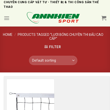
Skip
CHUYÊN CUNG CẤP VẬT TƯ - THIẾT BỊ & THI CÔNG SÂN THỂ
THAO
to
content
HOME
/
PRODUCTS TAGGED “LƯỚI BÓNG CHUYỀN THI ĐẤU CAO
CẤP”
FILTER