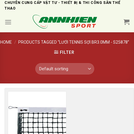
Skip
CHUYÊN CUNG CẤP VẬT TƯ - THIẾT BỊ & THI CÔNG SÂN THỂ
THAO
to
content
HOME
/
PRODUCTS TAGGED “LƯỚI TENNIS SỢI BR3.0MM - S25878”
FILTER