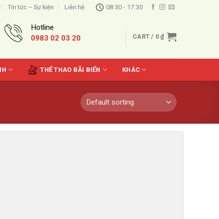
Tin tức – Sự kiện
Liên hệ
08:30 - 17:30
Hotline
CART /
0
₫
0983 02 03 20
NH
THỂ THAO BÃI BIỂN
KHÁC