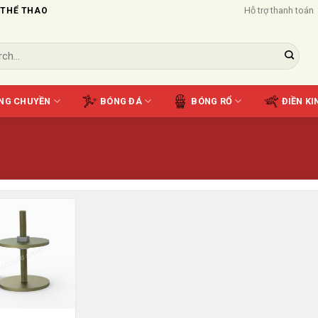
Hỗ trợ thanh toán
 THỂ THAO
NG CHUYỀN
BÓNG ĐÁ
BÓNG RỔ
ĐIỀN KI