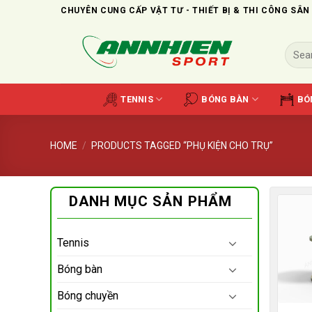
Skip
CHUYÊN CUNG CẤP VẬT TƯ - THIẾT BỊ & THI CÔNG SÂN
to
content
Search
for:
TENNIS
BÓNG BÀN
BÓ
HOME
/
PRODUCTS TAGGED “PHỤ KIỆN CHO TRỤ”
DANH MỤC SẢN PHẨM
Tennis
Bóng bàn
Bóng chuyền