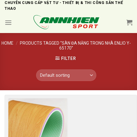
Skip
CHUYÊN CUNG CẤP VẬT TƯ - THIẾT BỊ & THI CÔNG SÂN THỂ
THAO
to
content
HOME
/
PRODUCTS TAGGED “SÀN ĐA NĂNG TRONG NHÀ ENLIO Y-
65170”
FILTER