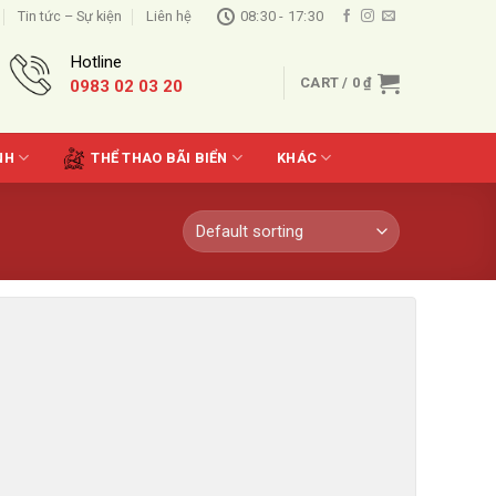
Tin tức – Sự kiện
Liên hệ
08:30 - 17:30
Hotline
CART /
0
₫
0983 02 03 20
NH
THỂ THAO BÃI BIỂN
KHÁC