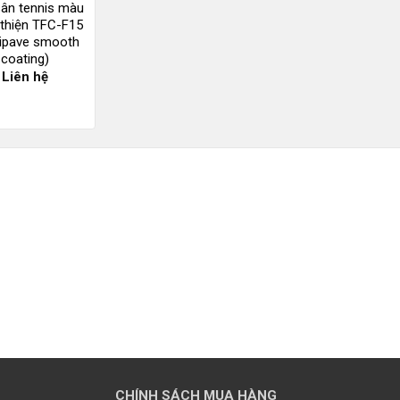
ân tennis màu
thiện TFC-F15
xipave smooth
coating)
Liên hệ
CHÍNH SÁCH MUA HÀNG