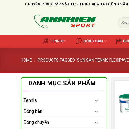
Skip
CHUYÊN CUNG CẤP VẬT TƯ - THIẾT BỊ & THI CÔNG SÂN
to
content
Search
for:
TENNIS
BÓNG BÀN
BÓ
HOME
/
PRODUCTS TAGGED “SƠN SÂN TENNIS FLEXIPAVE
DANH MỤC SẢN PHẨM
Tennis
Bóng bàn
Bóng chuyền