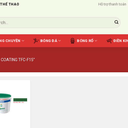
Hỗ trợ thanh toán
 THỂ THAO
NG CHUYỀN
BÓNG ĐÁ
BÓNG RỔ
ĐIỀN KI
 COATING TFC-F15”