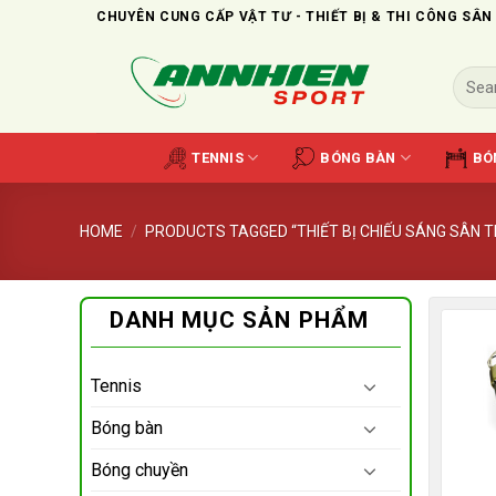
Skip
CHUYÊN CUNG CẤP VẬT TƯ - THIẾT BỊ & THI CÔNG SÂN
to
content
Search
for:
TENNIS
BÓNG BÀN
BÓ
HOME
/
PRODUCTS TAGGED “THIẾT BỊ CHIẾU SÁNG SÂN T
DANH MỤC SẢN PHẨM
Tennis
Bóng bàn
Bóng chuyền