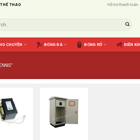
Hỗ trợ thanh toán
 THỂ THAO
NG CHUYỀN
BÓNG ĐÁ
BÓNG RỔ
ĐIỀN KI
ENNIS”