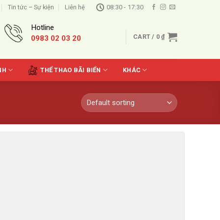
Tin tức – Sự kiện
Liên hệ
08:30 - 17:30
Hotline
CART /
0
₫
0983 02 03 20
NH
THỂ THAO BÃI BIỂN
KHÁC