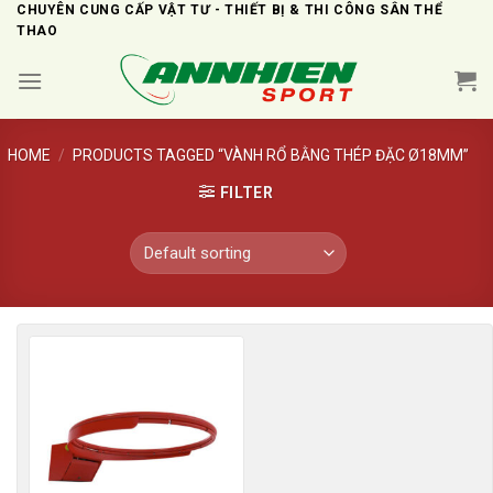
Skip
CHUYÊN CUNG CẤP VẬT TƯ - THIẾT BỊ & THI CÔNG SÂN THỂ
THAO
to
content
HOME
/
PRODUCTS TAGGED “VÀNH RỔ BẰNG THÉP ĐẶC Ø18MM”
FILTER