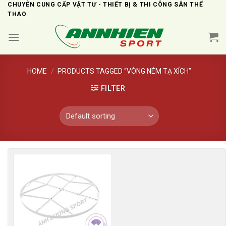
Skip
CHUYÊN CUNG CẤP VẬT TƯ - THIẾT BỊ & THI CÔNG SÂN THỂ
THAO
to
content
HOME
/
PRODUCTS TAGGED “VÒNG NÉM TẠ XÍCH”
FILTER