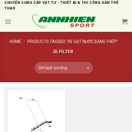
Skip
CHUYÊN CUNG CẤP VẬT TƯ - THIẾT BỊ & THI CÔNG SÂN THỂ
THAO
to
content
HOME
/
PRODUCTS TAGGED “XE GẠT NƯỚC BẰNG THÉP”
FILTER