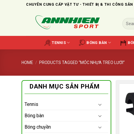
Skip
CHUYÊN CUNG CẤP VẬT TƯ - THIẾT BỊ & THI CÔNG SÂN
to
content
Search
for:
TENNIS
BÓNG BÀN
BÓ
HOME
/
PRODUCTS TAGGED “MÓC NHỰA TREO LƯỚI”
DANH MỤC SẢN PHẨM
Tennis
Bóng bàn
Bóng chuyền