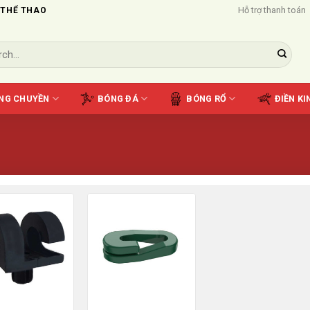
Hỗ trợ thanh toán
 THỂ THAO
NG CHUYỀN
BÓNG ĐÁ
BÓNG RỔ
ĐIỀN KI