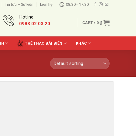
Tin tức – Sự kiện
Liên hệ
08:30 - 17:30
Hotline
CART /
0
₫
0983 02 03 20
NH
THỂ THAO BÃI BIỂN
KHÁC