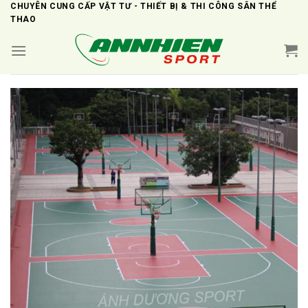
Skip
CHUYÊN CUNG CẤP VẬT TƯ - THIẾT BỊ & THI CÔNG SÂN THỂ
THAO
to
content