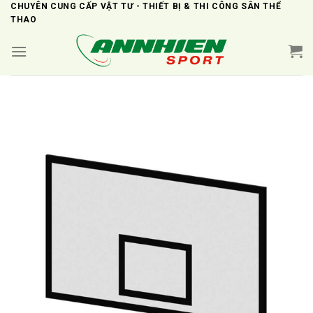
Skip
CHUYÊN CUNG CẤP VẬT TƯ - THIẾT BỊ & THI CÔNG SÂN THỂ
THAO
to
content