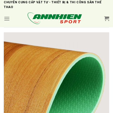
Skip
CHUYÊN CUNG CẤP VẬT TƯ - THIẾT BỊ & THI CÔNG SÂN THỂ
THAO
to
content