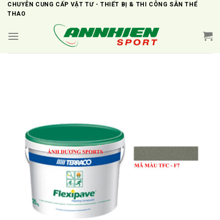
Skip
CHUYÊN CUNG CẤP VẬT TƯ - THIẾT BỊ & THI CÔNG SÂN THỂ
THAO
to
content