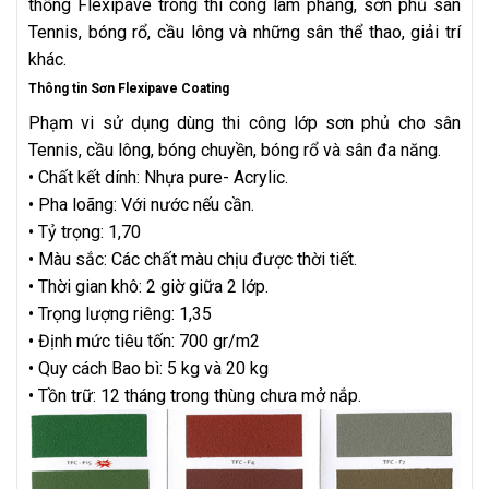
thống Flexipave trong thi công làm phẳng, sơn phủ sân
Tennis, bóng rổ, cầu lông và những sân thể thao, giải trí
khác.
Thông tin Sơn Flexipave Coating
Phạm vi sử dụng dùng thi công lớp sơn phủ cho sân
Tennis, cầu lông, bóng chuyền, bóng rổ và sân đa năng.
• Chất kết dính: Nhựa pure- Acrylic.
• Pha loãng: Với nước nếu cần.
• Tỷ trọng: 1,70
• Màu sắc: Các chất màu chịu được thời tiết.
• Thời gian khô: 2 giờ giữa 2 lớp.
• Trọng lượng riêng: 1,35
• Định mức tiêu tốn: 700 gr/m2
• Quy cách Bao bì: 5 kg và 20 kg
• Tồn trữ: 12 tháng trong thùng chưa mở nắp.