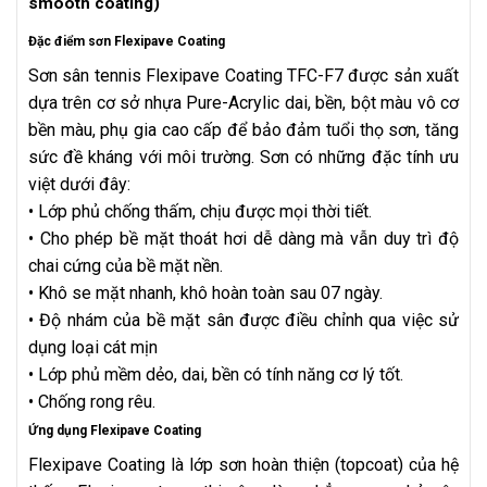
smooth coating)
Đặc điểm sơn Flexipave Coating
Sơn sân tennis Flexipave Coating TFC-F7 được sản xuất
dựa trên cơ sở nhựa Pure-Acrylic dai, bền, bột màu vô cơ
bền màu, phụ gia cao cấp để bảo đảm tuổi thọ sơn, tăng
sức đề kháng với môi trường. Sơn có những đặc tính ưu
việt dưới đây:
• Lớp phủ chống thấm, chịu được mọi thời tiết.
• Cho phép bề mặt thoát hơi dễ dàng mà vẫn duy trì độ
chai cứng của bề mặt nền.
• Khô se mặt nhanh, khô hoàn toàn sau 07 ngày.
• Độ nhám của bề mặt sân được điều chỉnh qua việc sử
dụng loại cát mịn
• Lớp phủ mềm dẻo, dai, bền có tính năng cơ lý tốt.
• Chống rong rêu.
Ứng dụng Flexipave Coating
Flexipave Coating là lớp sơn hoàn thiện (topcoat) của hệ