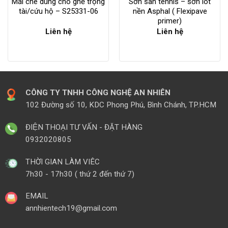
Mái che dùng cho ghế trọng
Sơn sân tennis – sơn lót
tài/cứu hộ – S25331-06
nền Asphal ( Flexipave
primer)
Liên hệ
Liên hệ
CÔNG TY TNHH CÔNG NGHỆ AN NHIÊN
102 Đường số 10, KDC Phong Phú, Bình Chánh, TP.HCM
ĐIỆN THOẠI TƯ VẤN - ĐẶT HÀNG
0932020805
THỜI GIAN LÀM VIÊC
7h30 - 17h30 ( thứ 2 đến thứ 7)
EMAIL
annhientech19@gmail.com