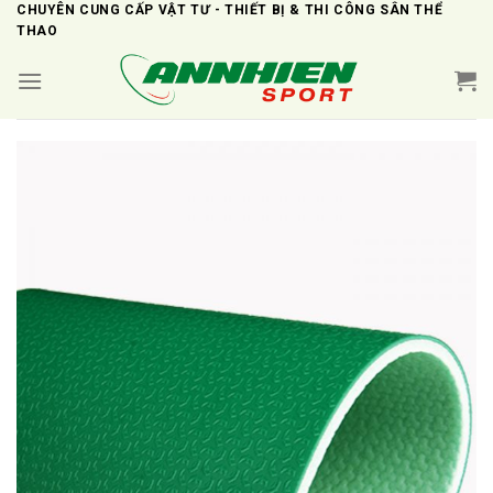
Skip
CHUYÊN CUNG CẤP VẬT TƯ - THIẾT BỊ & THI CÔNG SÂN THỂ
THAO
to
content