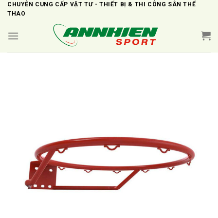
Skip
CHUYÊN CUNG CẤP VẬT TƯ - THIẾT BỊ & THI CÔNG SÂN THỂ
THAO
to
content