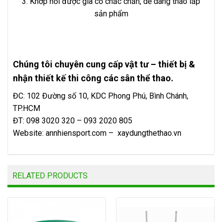
3. Khớp nối được gia cố chắc chắn, dễ dáng tháo lắp
sản phẩm
Chúng tôi chuyên cung cấp vật tư – thiết bị &
nhận thiết kế thi công các sân thể thao.
ĐC: 102 Đường số 10, KDC Phong Phú, Bình Chánh,
TP.HCM
ĐT: 098 3020 320 – 093 2020 805
Website:
annhiensport.com
–
xaydungthethao.vn
RELATED PRODUCTS