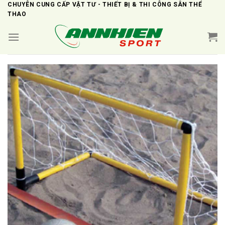
Skip
CHUYÊN CUNG CẤP VẬT TƯ - THIẾT BỊ & THI CÔNG SÂN THỂ
THAO
to
content