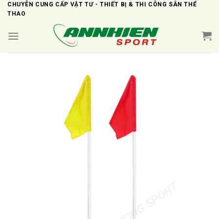
Skip
CHUYÊN CUNG CẤP VẬT TƯ - THIẾT BỊ & THI CÔNG SÂN THỂ
THAO
to
content