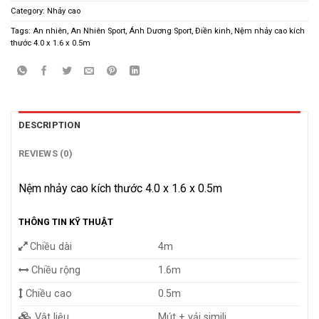
Category:
Nhảy cao
Tags:
An nhiên
,
An Nhiên Sport
,
Ánh Dương Sport
,
Điền kinh
,
Nệm nhảy cao kích
thước 4.0 x 1.6 x 0.5m
DESCRIPTION
REVIEWS (0)
Nệm nhảy cao kích thước 4.0 x 1.6 x 0.5m
THÔNG TIN KỸ THUẬT
Chiều dài
4m
Chiều rộng
1.6m
Chiều cao
0.5m
Vật liệu
Mút + vải simili