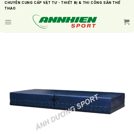
Skip
CHUYÊN CUNG CẤP VẬT TƯ - THIẾT BỊ & THI CÔNG SÂN THỂ
THAO
to
content