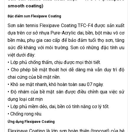
smooth coating)
Đặc điểm sơn Flexipave Coating
Sơn sân tennis Flexipave Coating TFC-F4 được sản xuất
dựa trên cơ sở nhựa Pure-Acrylic dai, bền, bột màu vô cơ
bền màu, phụ gia cao cấp để bảo đảm tuổi thọ sơn, tăng
sức đề kháng với môi trường. Sơn có những đặc tính ưu
việt dưới đây:
• Lớp phủ chống thấm, chịu được mọi thời tiết.
• Cho phép bề mặt thoát hơi dễ dàng mà vẫn duy trì độ
chai cứng của bề mặt nền.
• Khô se mặt nhanh, khô hoàn toàn sau 07 ngày.
• Độ nhám của bề mặt sân được điều chỉnh qua việc sử
dụng loại cát mịn
• Lớp phủ mềm dẻo, dai, bền có tính năng cơ lý tốt.
• Chống rong rêu.
Ứng dụng Flexipave Coating
Flexipave Coating là lớp sơn hoàn thiện (topcoat) của hệ