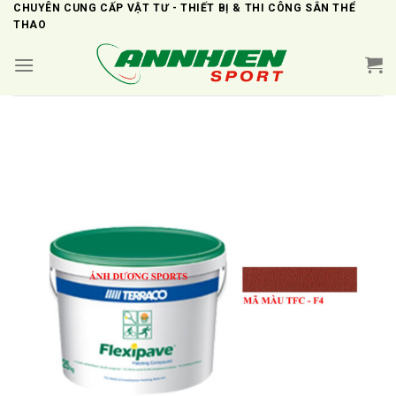
Skip
CHUYÊN CUNG CẤP VẬT TƯ - THIẾT BỊ & THI CÔNG SÂN THỂ
THAO
to
content