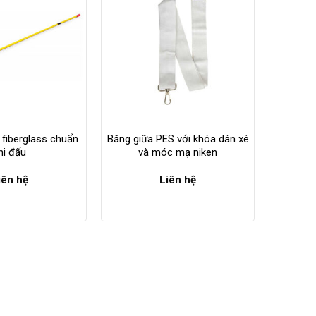
 fiberglass chuẩn
Băng giữa PES với khóa dán xé
hi đấu
và móc mạ niken
iên hệ
Liên hệ