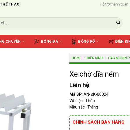
Hỗ trợ thanh toán
 THỂ THAO
NG CHUYỀN
BÓNG ĐÁ
BÓNG RỔ
ĐIỀN KI
HOME
/
ĐIỀN KINH
/
CÁC MÔN NÉ
Xe chở đĩa ném
Liên hệ
Mã SP
: AN-ĐK-00024
Vật liệu : Thép
Màu sắc : Trắng
CHÍNH SÁCH BÁN HÀNG