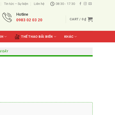
Tin tức – Sự kiện
Liên hệ
08:30 - 17:30
Hotline
CART /
0
₫
0983 02 03 20
NH
THỂ THAO BÃI BIỂN
KHÁC
M ĐẨY