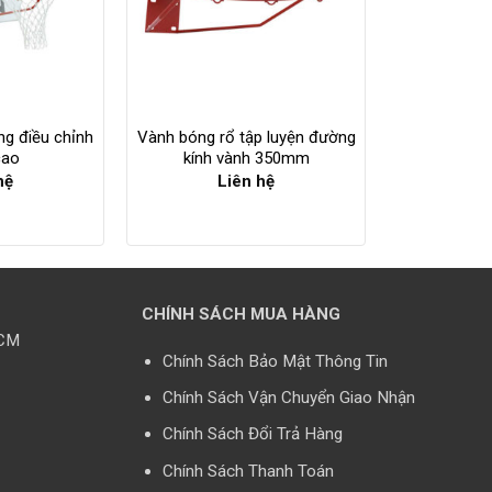
ng điều chỉnh
Vành bóng rổ tập luyện đường
cao
kính vành 350mm
hệ
Liên hệ
CHÍNH SÁCH MUA HÀNG
HCM
Chính Sách Bảo Mật Thông Tin
Chính Sách Vận Chuyển Giao Nhận
Chính Sách Đổi Trả Hàng
Chính Sách Thanh Toán