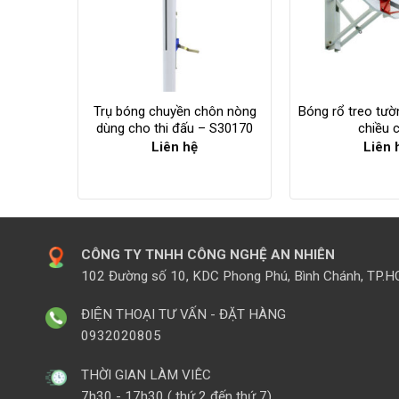
Trụ bóng chuyền chôn nòng
Bóng rổ treo tườ
dùng cho thi đấu – S30170
chiều 
Liên hệ
Liên 
CÔNG TY TNHH CÔNG NGHỆ AN NHIÊN
102 Đường số 10, KDC Phong Phú, Bình Chánh, TP.
ĐIỆN THOẠI TƯ VẤN - ĐẶT HÀNG
0932020805
THỜI GIAN LÀM VIÊC
7h30 - 17h30 ( thứ 2 đến thứ 7)