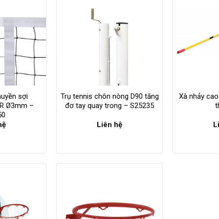
huyền sợi
Trụ tennis chôn nòng D90 tăng
Xà nhảy cao
 BR Ø3mm –
đơ tay quay trong – S25235
t
50
hệ
Liên hệ
L