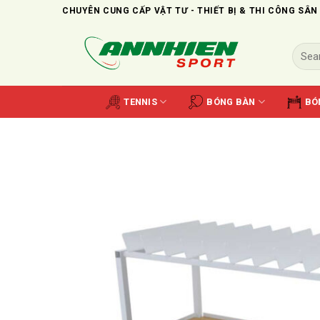
Skip
CHUYÊN CUNG CẤP VẬT TƯ - THIẾT BỊ & THI CÔNG SÂN
to
content
Search
for:
TENNIS
BÓNG BÀN
BÓ