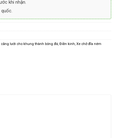
ước khi nhận.
 quốc.
y căng lưới cho khung thành bóng đá
,
Điền kinh
,
Xe chở đĩa ném